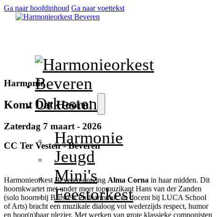
Ga naar hoofdinhoud
Ga naar voettekst
Harmonie
Orkesten
Komt Dat Hoorn!
Zaterdag 7 maart - 2026
Harmonie
CC Ter Vesten - Beveren
Jeugd
Mini's
Harmonieorkest Beveren ontving
Alma Corna
in haar midden. Dit
hoornkwartet met onder meer topmuzikant Hans van der Zanden
Feestorkest
(solo hoorn bij Brussels Philharmonic en docent bij LUCA School
of Arts) bracht een muzikale dialoog vol wederzijds respect, humor
en hoor(n)baar plezier. Met werken van grote klassieke componisten