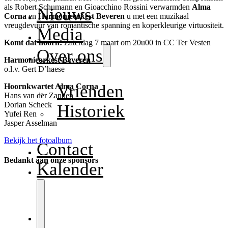
als Robert Schumann en Gioacchino Rossini verwarmden
Alma
Nieuws
Corna
en
Harmonieorkest Beveren
u met een muzikaal
vreugdevuur van romantische spanning en koperkleurige virtuositeit.
Media
Komt dat hoorn!
Zaterdag 7 maart om 20u00 in CC Ter Vesten
Over ons
Harmonieorkest Beveren
o.l.v. Gert D’haese
Vrienden
Hoornkwartet Alma Corna
Hans van der Zanden
Dorian Scheck
Historiek
Yufei Ren
Jasper Asselman
Bekijk het fotoalbum
Contact
Bedankt aan onze sponsors
Kalender