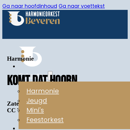
Ga naar hoofdinhoud
Ga naar voettekst
Harmonie
Orkesten
KOMT DAT HOORN
Harmonie
Jeugd
Zaterdag 7 maart 2026
Mini's
CC Ter Vesten Beveren
Feestorkest