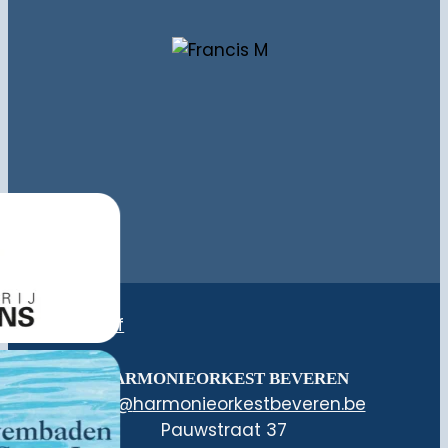
Nieuwsbrief
HARMONIEORKEST BEVEREN
@ofni
eb.nerevebtsekroeinomrah
Pauwstraat 37