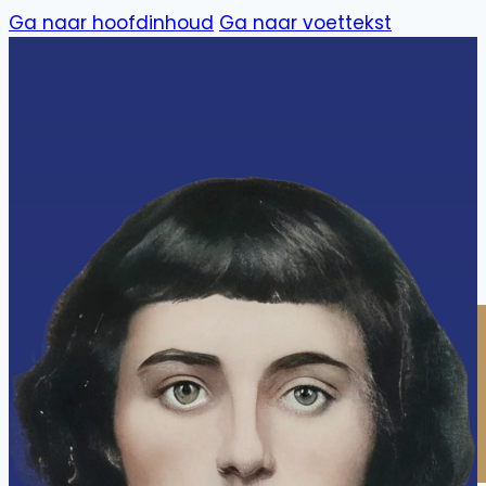
Ga naar hoofdinhoud
Ga naar voettekst
Orkesten
Harmonie
Jeugd
Mini's
Feestorkest