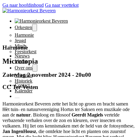
Ga naar hoofdinhoud
Ga naar voettekst
Orkesten
Harmonie
Jeugd
Mini's
Harmonie
Feestorkest
Nieuws
Microtopia
Media
Over ons
Zaterdag 2 november 2024 - 20u00
Vrienden
Historiek
Contact
CC Ter Vesten
Kalender
Harmonieorkest Beveren zette het licht op groen en bracht samen
met tuin- en natuurvereniging Hortus ter Saksen een muzikale ode
aan de
natuur
. Bioloog en filosoof
Geerdt Magiels
vertelde
verbazende verhalen over de zon en kleuren, over insecten en
vulkanen. Hij liet ons kennismaken met de held van de fotosynthese,
Jan IngenHousz
, die ontdekte hoe licht en planten ons zuurstof
geven. Met die lucht blies Harmonieorkest Beveren het verhaal