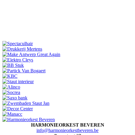
HARMONIEORKEST BEVEREN
@ofni
eb.nerevebtsekroeinomrah