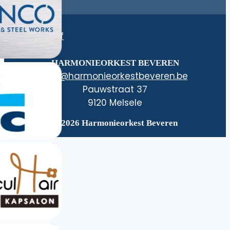
Nieuwsbrief
HARMONIEORKEST BEVEREN
@ofni
eb.nerevebtsekroeinomrah
Pauwstraat 37
9120 Melsele
© 2026 Harmonieorkest Beveren