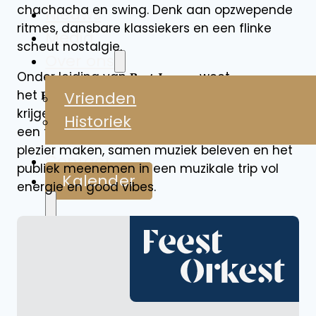
chachacha en swing. Denk aan opzwepende
Nieuws
ritmes, dansbare klassiekers en een flinke
Media
scheut nostalgie.
Over ons
Onder leiding van
weet
Bart Jaspers
het
elk publiek in beweging te
Vrienden
Feestorkest
krijgen, of het nu op een podium is of tijdens
Historiek
een feestelijk evenement. Hier draait het om
plezier maken, samen muziek beleven en het
Contact
publiek meenemen in een muzikale trip vol
Kalender
energie en good vibes.