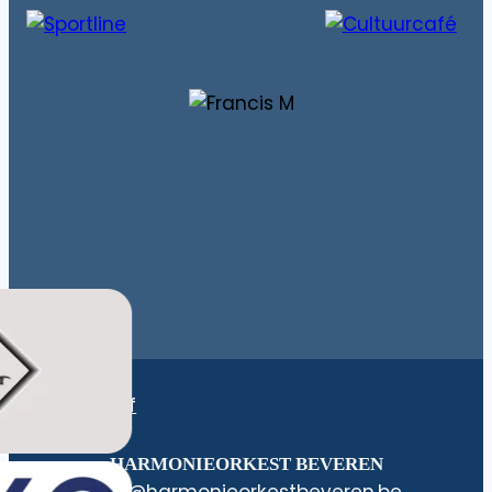
Nieuwsbrief
HARMONIEORKEST BEVEREN
@ofni
eb.nerevebtsekroeinomrah