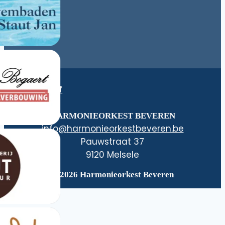
Nieuwsbrief
HARMONIEORKEST BEVEREN
@ofni
eb.nerevebtsekroeinomrah
Pauwstraat 37
9120 Melsele
© 2026 Harmonieorkest Beveren